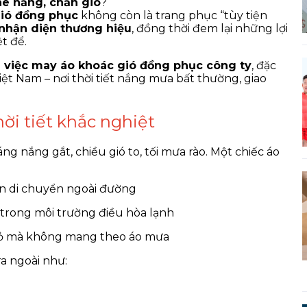
he nắng, chắn gió
?
gió đồng phục
không còn là trang phục “tùy tiện
nhận diện thương hiệu
, đồng thời đem lại những lợi
t để.
ủa việc may áo khoác gió đồng phục công ty
, đặc
ệt Nam – nơi thời tiết nắng mưa bất thường, giao
hời tiết khắc nghiệt
sáng nắng gắt, chiều gió to, tối mưa rào. Một chiếc áo
ên di chuyển ngoài đường
 trong môi trường điều hòa lạnh
hỏ mà không mang theo áo mưa
ra ngoài như: