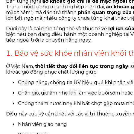
Bạn từng nghĩ
áo khoác gió chỉ là để mặc ngoài c
Trong môi trường doanh nghiệp hiện đại,
áo khoác 
mặc thêm”, mà dần trở thành
phần quan trọng của 
ích bất ngờ mà nhiều công ty chưa từng khai thác triệ
Dưới đây là cái nhìn tổng thể và thực tế về
lợi ích c
biệt nếu bạn đang điều hành một doanh nghiệp tại Vi
tiếp ngoài trời là chuyện hằng ngày.
1. Bảo vệ sức khỏe nhân viên khỏi t
Ở Việt Nam,
thời tiết thay đổi liên tục trong ngày
: 
khoác gió đồng phục chất lượng giúp:
Chống nắng, chống tia UV hiệu quả khi nhân vi
Chắn gió, giữ ấm nhẹ khi làm việc buổi sớm hoặc
Chống thấm nước nhẹ khi bất chợt gặp mưa n
Điều này cực kỳ cần thiết với các vị trí thường xuyên 
Nhân viên giao hàng