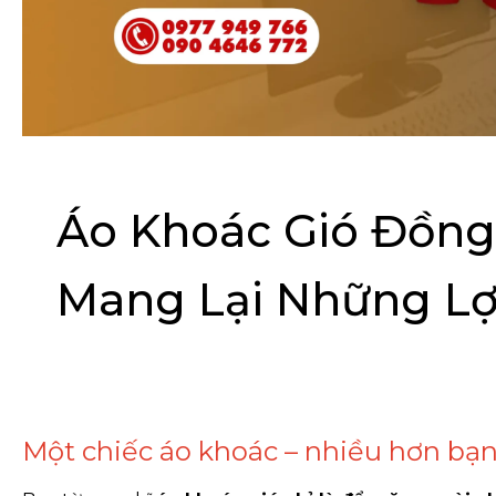
Áo Khoác Gió Đồng
Mang Lại Những Lợi
Một chiếc áo khoác – nhiều hơn bạ