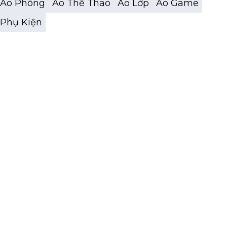
Áo Phông
Áo Thể Thao
Áo Lớp
Áo Game
Phụ Kiện