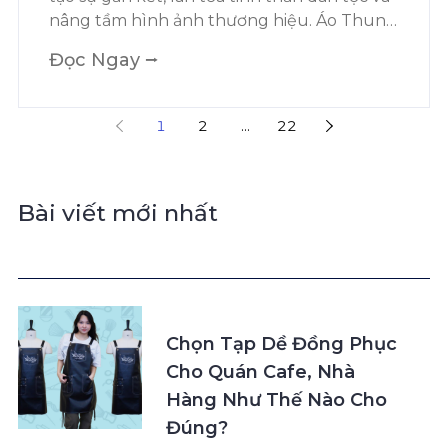
nâng tầm hình ảnh thương hiệu. Áo Thun
Thiết Kế tư vấn, thiết kế và may áo chất
Đọc Ngay ⭢
lượng cao, giúp sự kiện của bạn trở nên ý
nghĩa và ấn tượng hơn.
1
2
...
22
Bài viết mới nhất
Chọn Tạp Dề Đồng Phục
Cho Quán Cafe, Nhà
Hàng Như Thế Nào Cho
Đúng?