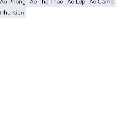
Áo Phông
Áo Thể Thao
Áo Lớp
Áo Game
Phụ Kiện