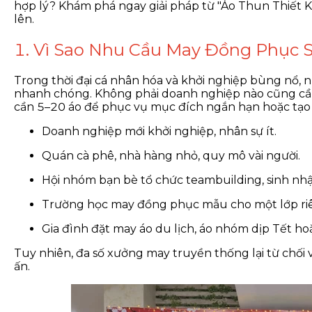
hợp lý? Khám phá ngay giải pháp từ "Áo Thun Thiết 
lên.
1. Vì Sao Nhu Cầu May Đồng Phục 
Trong thời đại cá nhân hóa và khởi nghiệp bùng nổ,
nhanh chóng. Không phải doanh nghiệp nào cũng cầ
cần 5–20 áo để phục vụ mục đích ngắn hạn hoặc tạo 
Doanh nghiệp mới khởi nghiệp, nhân sự ít.
Quán cà phê, nhà hàng nhỏ, quy mô vài người.
Hội nhóm bạn bè tổ chức teambuilding, sinh nhật
Trường học may đồng phục mẫu cho một lớp riê
Gia đình đặt may áo du lịch, áo nhóm dịp Tết hoặ
Tuy nhiên, đa số xưởng may truyền thống lại từ chối
ấn.