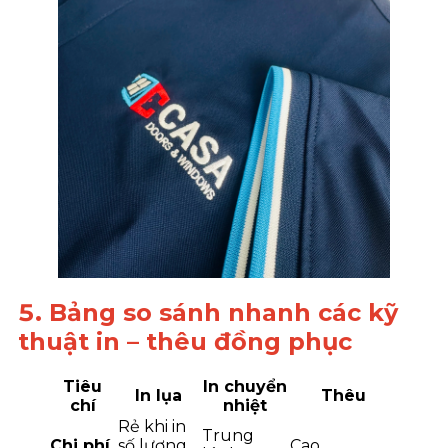
5. Bảng so sánh nhanh các kỹ
thuật in – thêu đồng phục
Tiêu
In chuyển
In lụa
Thêu
chí
nhiệt
Rẻ khi in
Trung
Chi phí
số lượng
Cao