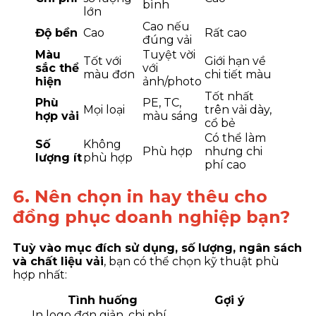
bình
lớn
Cao nếu
Độ bền
Cao
Rất cao
đúng vải
Màu
Tuyệt vời
Tốt với
Giới hạn về
sắc thể
với
màu đơn
chi tiết màu
hiện
ảnh/photo
Tốt nhất
Phù
PE, TC,
Mọi loại
trên vải dày,
hợp vải
màu sáng
cổ bẻ
Có thể làm
Số
Không
Phù hợp
nhưng chi
lượng ít
phù hợp
phí cao
6. Nên chọn in hay thêu cho
đồng phục doanh nghiệp bạn?
Tuỳ vào mục đích sử dụng, số lượng, ngân sách
và chất liệu vải
, bạn có thể chọn kỹ thuật phù
hợp nhất:
Tình huống
Gợi ý
In logo đơn giản, chi phí