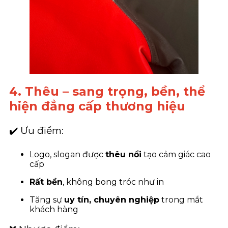
4. Thêu – sang trọng, bền, thể
hiện đẳng cấp thương hiệu
✔️ Ưu điểm:
Logo, slogan được
thêu nổi
tạo cảm giác cao
cấp
Rất bền
, không bong tróc như in
Tăng sự
uy tín, chuyên nghiệp
trong mắt
khách hàng