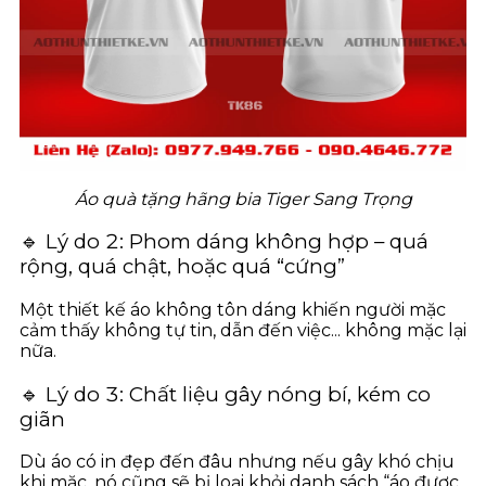
Áo quà tặng hãng bia Tiger Sang Trọng
🔹 Lý do 2: Phom dáng không hợp – quá
rộng, quá chật, hoặc quá “cứng”
Một thiết kế áo không tôn dáng khiến người mặc
cảm thấy không tự tin, dẫn đến việc... không mặc lại
nữa.
🔹 Lý do 3: Chất liệu gây nóng bí, kém co
giãn
Dù áo có in đẹp đến đâu nhưng nếu gây khó chịu
khi mặc, nó cũng sẽ bị loại khỏi danh sách “áo được