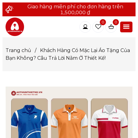
Giao hàng miễn phí cho đơn hàng trên
1,500,000 ₫
0
0
Trang chủ
/
Khách Hàng Có Mặc Lại Áo Tặng Của
Bạn Không? Câu Trả Lời Nằm Ở Thiết Kế!