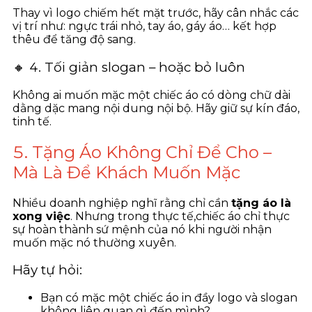
Thay vì logo chiếm hết mặt trước, hãy cân nhắc các
vị trí như: ngực trái nhỏ, tay áo, gáy áo… kết hợp
thêu để tăng độ sang.
🔸 4. Tối giản slogan – hoặc bỏ luôn
Không ai muốn mặc một chiếc áo có dòng chữ dài
dằng dặc mang nội dung nội bộ. Hãy giữ sự kín đáo,
tinh tế.
5. Tặng Áo Không Chỉ Để Cho –
Mà Là Để Khách Muốn Mặc
Nhiều doanh nghiệp nghĩ rằng chỉ cần
tặng áo là
xong việc
. Nhưng trong thực tế,
chiếc áo chỉ thực
sự hoàn thành sứ mệnh của nó khi người nhận
muốn mặc nó thường xuyên.
Hãy tự hỏi:
Bạn có mặc một chiếc áo in đầy logo và slogan
không liên quan gì đến mình?