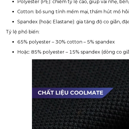
Polyester (PE): chiếm tỷ lệ cao, giúp vải nhẹ, b
Cotton: bổ sung tính mềm mại, thấm hút mồ hôi,
Spandex (hoặc Elastane): gia tăng độ co giãn, đ
Tỷ lệ phổ biến:
65% polyester – 30% cotton – 5% spandex
Hoặc: 85% polyester – 15% spandex (dòng co giã