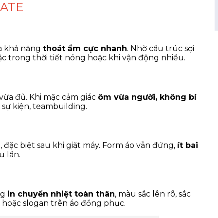
MATE
à khả năng
thoát ẩm cực nhanh
. Nhờ cấu trúc sợi
c trong thời tiết nóng hoặc khi vận động nhiều.
 vừa đủ. Khi mặc cảm giác
ôm vừa người, không bí
 sự kiện, teambuilding.
đặc biệt sau khi giặt máy. Form áo vẫn đứng,
ít bai
u lần.
ng
in chuyển nhiệt toàn thân
, màu sắc lên rõ, sắc
h hoặc slogan trên áo đồng phục.