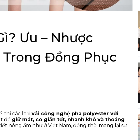
ì? Ưu – Nhược
 Trong Đồng Phục
chỉ các loại
vải công nghệ pha polyester với
ệt để
giữ mát, co giãn tốt, nhanh khô và thoáng
i tiết nóng ẩm như ở Việt Nam, đồng thời mang lại sự