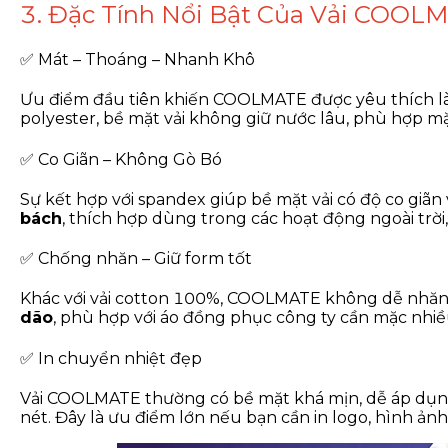
3. Đặc Tính Nổi Bật Của Vải COOL
✅ Mát – Thoáng – Nhanh Khô
Ưu điểm đầu tiên khiến COOLMATE được yêu thích l
polyester, bề mặt vải không giữ nước lâu, phù hợp mặ
✅ Co Giãn – Không Gò Bó
Sự kết hợp với spandex giúp bề mặt vải có độ co giãn
bách
, thích hợp dùng trong các hoạt động ngoài trời,
✅ Chống nhăn – Giữ form tốt
Khác với vải cotton 100%, COOLMATE không dễ nhăn, 
dão
, phù hợp với áo đồng phục công ty cần mặc nhiề
✅ In chuyển nhiệt đẹp
Vải COOLMATE thường có bề mặt khá mịn, dễ áp dụ
nét. Đây là ưu điểm lớn nếu bạn cần in logo, hình ản