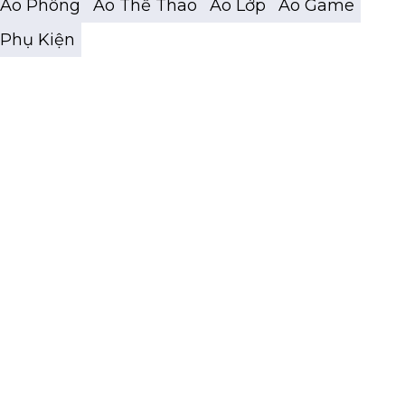
Áo Phông
Áo Thể Thao
Áo Lớp
Áo Game
Phụ Kiện