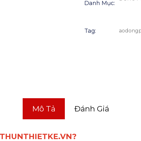
Danh Mục:
Tag:
aodong
Mô Tả
Đánh Giá
 AOTHUNTHIETKE.VN?