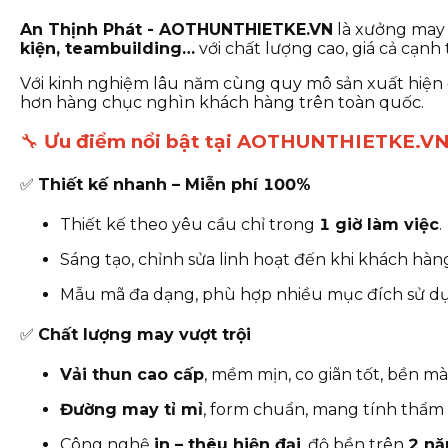
An Thịnh Phát - AOTHUNTHIETKE.VN
là xưởng may 
kiện, teambuilding…
với chất lượng cao, giá cả cạnh
Với kinh nghiệm lâu năm cùng quy mô sản xuất hi
hơn hàng chục nghìn khách hàng trên toàn quốc.
🔧
Ưu điểm nổi bật tại AOTHUNTHIETKE.V
✅
Thiết kế nhanh – Miễn phí 100%
Thiết kế theo yêu cầu chỉ trong
1 giờ làm việc
.
Sáng tạo, chỉnh sửa linh hoạt đến khi khách hàn
Mẫu mã đa dạng, phù hợp nhiều mục đích sử d
✅
Chất lượng may vượt trội
Vải thun cao cấp
, mềm mịn, co giãn tốt, bền mà
Đường may tỉ mỉ
, form chuẩn, mang tính thẩm
Công nghệ
in – thêu hiện đại
, độ bền trên
2 n