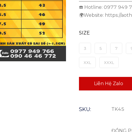
———————————
☎️ Hotline: 0977 949
🌍Website: https://aot
SIZE
3
5
7
XXL
XXXL
Liên Hệ Zalo
SKU:
TK45
ĐỒNG P