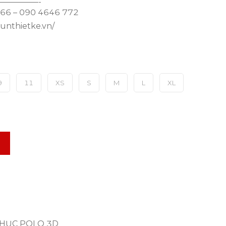
—————-
 766 – 090 4646 772
hunthietke.vn/
9
11
XS
S
M
L
XL
HỤC POLO 3D