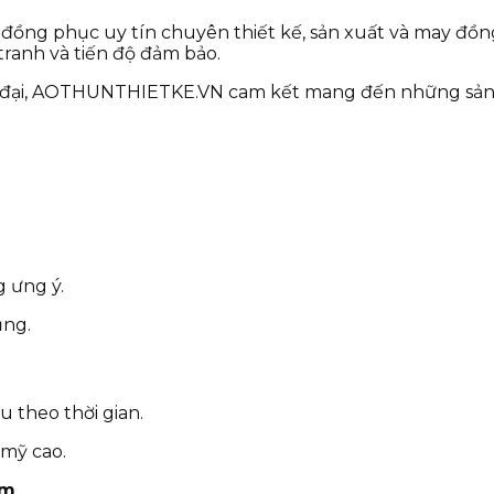
đồng phục uy tín chuyên thiết kế, sản xuất và may đồ
 tranh và tiến độ đảm bảo.
ện đại, AOTHUNTHIETKE.VN cam kết mang đến những s
N
g ưng ý.
ụng.
u theo thời gian.
 mỹ cao.
ăm
.