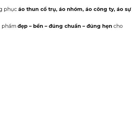
ng phục
áo thun cổ trụ, áo nhóm, áo công ty, áo sự
ản phẩm
đẹp – bền – đúng chuẩn – đúng hẹn
cho