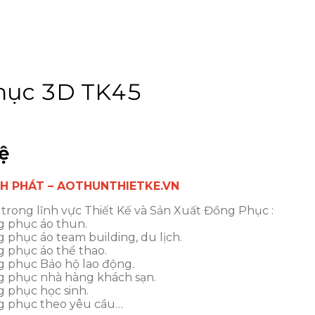
hục 3D TK45
ệ
NH PHÁT – AOTHUNTHIETKE.VN
trong lĩnh vực Thiết Kế và Sản Xuất Đồng Phục :
g phục áo thun.
phục áo team building, du lịch.
 phục áo thể thao.
g phục Bảo hộ lao động.
g phục nhà hàng khách sạn.
 phục học sinh.
g phục theo yêu cầu…