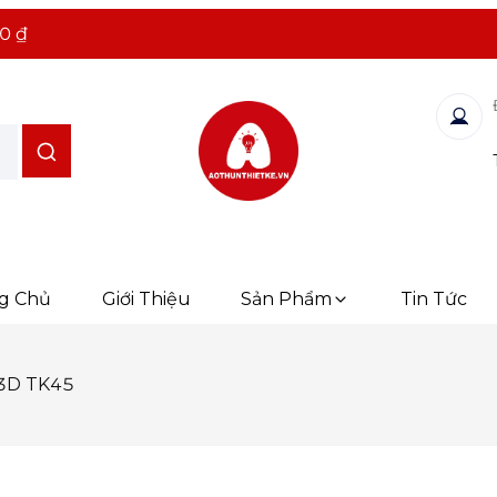
0 ₫
g Chủ
Giới Thiệu
Sản Phẩm
Tin Tức
3D TK45