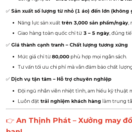
✅
Sản xuất số lượng từ nhỏ (1 áo) đến lớn (không 
Năng lực sản xuất
trên 3,000 sản phẩm/ngày
,
Giao hàng toàn quốc chỉ từ
3
– 5 ngày
, đúng ti
✅
Giá thành cạnh tranh – Chất lượng tương xứng
Mức giá chỉ từ
80
,000
phù hợp mọi ngân sách.
Tư vấn tối ưu chi phí mà vẫn đảm bảo chất lượng
✅
Dịch vụ tận tâm – Hỗ trợ chuyên nghiệp
Đội ngũ nhân viên nhiệt tình, am hiểu kỹ thuật 
Luôn đặt
trải nghiệm khách hàng
làm trung t
👉
An Thịnh Phát – Xưởng may đồn
bạn!