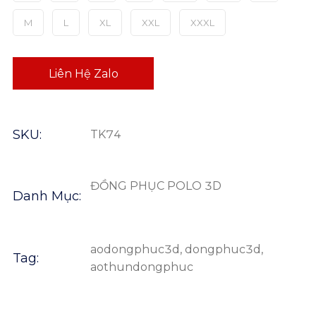
M
L
XL
XXL
XXXL
Liên Hệ Zalo
SKU:
TK74
ĐỒNG PHỤC POLO 3D
Danh Mục:
aodongphuc3d
,
dongphuc3d
,
Tag:
aothundongphuc