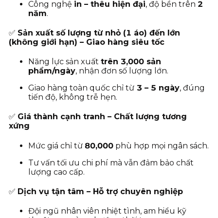
Công nghệ
in – thêu hiện đại
, độ bền trên
2
năm
.
✅
Sản xuất số lượng từ nhỏ (1 áo) đến lớn
(không giới hạn) – Giao hàng siêu tốc
Năng lực sản xuất
trên 3,000 sản
phẩm/ngày
, nhận đơn số lượng lớn.
Giao hàng toàn quốc chỉ từ
3
– 5 ngày
, đúng
tiến độ, không trễ hẹn.
✅
Giá thành cạnh tranh – Chất lượng tương
xứng
Mức giá chỉ từ
80
,000
phù hợp mọi ngân sách.
Tư vấn tối ưu chi phí mà vẫn đảm bảo chất
lượng cao cấp.
✅
Dịch vụ tận tâm – Hỗ trợ chuyên nghiệp
Đội ngũ nhân viên nhiệt tình, am hiểu kỹ