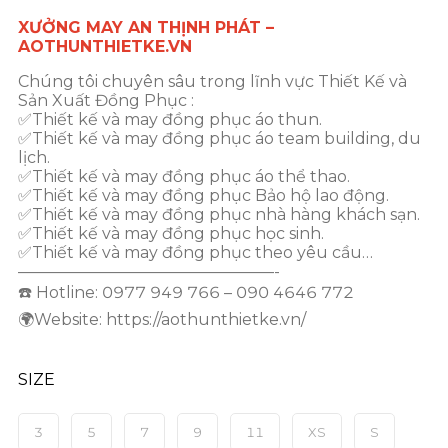
XƯỞNG MAY AN THỊNH PHÁT –
AOTHUNTHIETKE.VN
Chúng tôi chuyên sâu trong lĩnh vực Thiết Kế và
Sản Xuất Đồng Phục :
✅Thiết kế và may đồng phục áo thun.
✅Thiết kế và may đồng phục áo team building, du
lịch.
✅Thiết kế và may đồng phục áo thể thao.
✅Thiết kế và may đồng phục Bảo hộ lao động.
✅Thiết kế và may đồng phục nhà hàng khách sạn.
✅Thiết kế và may đồng phục học sinh.
✅Thiết kế và may đồng phục theo yêu cầu…
————————————————-
☎️ Hotline: 0977 949 766 – 090 4646 772
🌍Website: https://aothunthietke.vn/
SIZE
3
5
7
9
11
XS
S