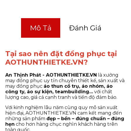
Mô Tả
Đánh Giá
Tại sao nên đặt đồng phục tại
AOTHUNTHIETKE.VN?
An Thịnh Phát - AOTHUNTHIETKE.VN
là xưởng
may đồng phục uy tín chuyên thiết kế, sản xuất và
may đồng phục
áo thun cổ trụ, áo nhóm, áo
công ty, áo sự kiện, teambuilding…
với chất
lượng cao, giá cả cạnh tranh và tiến độ đảm bảo.
Với kinh nghiệm lâu năm cùng quy mô sản xuất
hiện đại, AOTHUNTHIETKE.VN cam kết mang đến
những sản phẩm
đẹp – bền – đúng chuẩn – đúng
hẹn
cho hơn hàng chục nghìn khách hàng trên
toàn quốc.