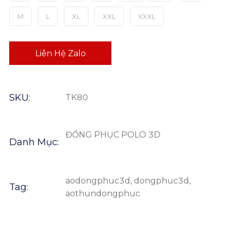
M
L
XL
XXL
XXXL
Liên Hệ Zalo
SKU:
TK80
ĐỒNG PHỤC POLO 3D
Danh Mục:
aodongphuc3d
,
dongphuc3d
,
Tag:
aothundongphuc