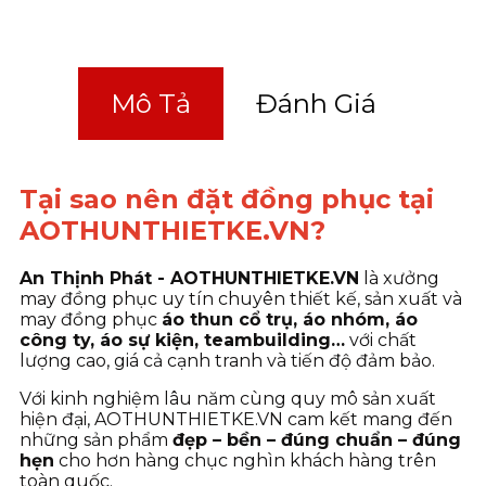
Mô Tả
Đánh Giá
Tại sao nên đặt đồng phục tại
AOTHUNTHIETKE.VN?
An Thịnh Phát - AOTHUNTHIETKE.VN
là xưởng
may đồng phục uy tín chuyên thiết kế, sản xuất và
may đồng phục
áo thun cổ trụ, áo nhóm, áo
công ty, áo sự kiện, teambuilding…
với chất
lượng cao, giá cả cạnh tranh và tiến độ đảm bảo.
Với kinh nghiệm lâu năm cùng quy mô sản xuất
hiện đại, AOTHUNTHIETKE.VN cam kết mang đến
những sản phẩm
đẹp – bền – đúng chuẩn – đúng
hẹn
cho hơn hàng chục nghìn khách hàng trên
toàn quốc.