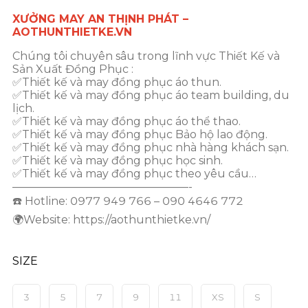
XƯỞNG MAY AN THỊNH PHÁT –
AOTHUNTHIETKE.VN
Chúng tôi chuyên sâu trong lĩnh vực Thiết Kế và
Sản Xuất Đồng Phục :
✅Thiết kế và may đồng phục áo thun.
✅Thiết kế và may đồng phục áo team building, du
lịch.
✅Thiết kế và may đồng phục áo thể thao.
✅Thiết kế và may đồng phục Bảo hộ lao động.
✅Thiết kế và may đồng phục nhà hàng khách sạn.
✅Thiết kế và may đồng phục học sinh.
✅Thiết kế và may đồng phục theo yêu cầu…
————————————————-
☎️ Hotline: 0977 949 766 – 090 4646 772
🌍Website: https://aothunthietke.vn/
SIZE
3
5
7
9
11
XS
S