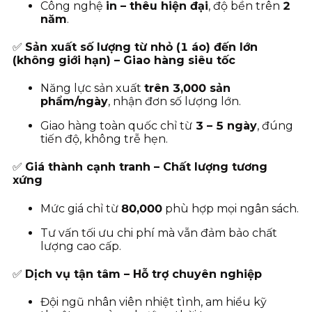
Công nghệ
in – thêu hiện đại
, độ bền trên
2
năm
.
✅
Sản xuất số lượng từ nhỏ (1 áo) đến lớn
(không giới hạn) – Giao hàng siêu tốc
Năng lực sản xuất
trên 3,000 sản
phẩm/ngày
, nhận đơn số lượng lớn.
Giao hàng toàn quốc chỉ từ
3
– 5 ngày
, đúng
tiến độ, không trễ hẹn.
✅
Giá thành cạnh tranh – Chất lượng tương
xứng
Mức giá chỉ từ
80
,000
phù hợp mọi ngân sách.
Tư vấn tối ưu chi phí mà vẫn đảm bảo chất
lượng cao cấp.
✅
Dịch vụ tận tâm – Hỗ trợ chuyên nghiệp
Đội ngũ nhân viên nhiệt tình, am hiểu kỹ