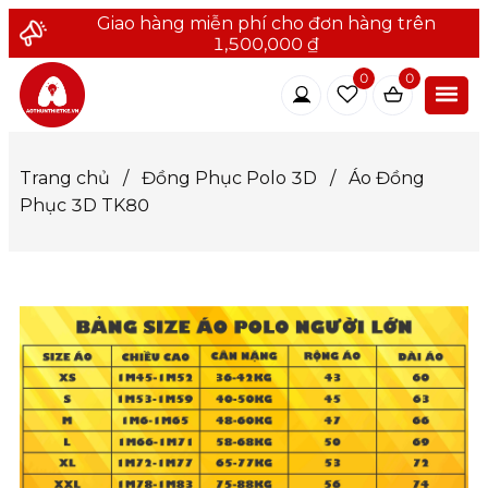
Giao hàng miễn phí cho đơn hàng trên
1,500,000 ₫
0
0
Trang chủ
/
Đồng Phục Polo 3D
/
Áo Đồng
Phục 3D TK80