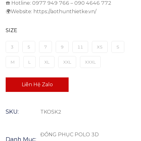
☎️ Hotline: 0977 949 766 – 090 4646 772
🌍Website: https://aothunthietke.vn/
SIZE
3
5
7
9
11
XS
S
M
L
XL
XXL
XXXL
Liên Hệ Zalo
SKU:
TKOSK2
ĐỒNG PHỤC POLO 3D
Danh Mục: