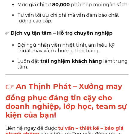
Mức giá chỉ từ
80
,000
phù hợp mọi ngân sách.
Tư vấn tối ưu chi phí mà vẫn đảm bảo chất
lượng cao cấp.
✅
Dịch vụ tận tâm – Hỗ trợ chuyên nghiệp
Đội ngũ nhân viên nhiệt tình, am hiểu kỹ
thuật may và xu hướng thời trang.
Luôn đặt
trải nghiệm khách hàng
làm trung
tâm.
👉
An Thịnh Phát – Xưởng may
đồng phục đáng tin cậy cho
doanh nghiệp, lớp học, team sự
kiện của bạn!
Liên hệ ngay để được
tư vấn – thiết kế – báo giá
nhanh chóng
và sở hữu những mẫu đồng phục