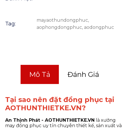
mayaothundongphuc
,
Tag:
aophongdongphuc
,
aodongphuc
Mô Tả
Đánh Giá
Tại sao nên đặt đồng phục tại
AOTHUNTHIETKE.VN?
An Thịnh Phát - AOTHUNTHIETKE.VN
là xưởng
may đồng phục uy tín chuyên thiết kế, sản xuất và