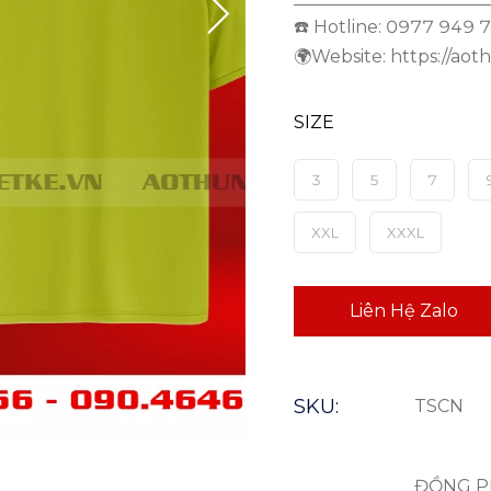
———————————
☎️ Hotline: 0977 949
🌍Website: https://aot
SIZE
3
5
7
XXL
XXXL
Liên Hệ Zalo
SKU:
TSCN
ĐỒNG P