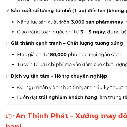
✅
Sản xuất số lượng từ nhỏ (1 áo) đến lớn (không 
Năng lực sản xuất
trên 3,000 sản phẩm/ngày
,
Giao hàng toàn quốc chỉ từ
3
– 5 ngày
, đúng ti
✅
Giá thành cạnh tranh – Chất lượng tương xứng
Mức giá chỉ từ
80
,000
phù hợp mọi ngân sách.
Tư vấn tối ưu chi phí mà vẫn đảm bảo chất lượng
✅
Dịch vụ tận tâm – Hỗ trợ chuyên nghiệp
Đội ngũ nhân viên nhiệt tình, am hiểu kỹ thuật 
Luôn đặt
trải nghiệm khách hàng
làm trung t
👉
An Thịnh Phát – Xưởng may đồn
bạn!