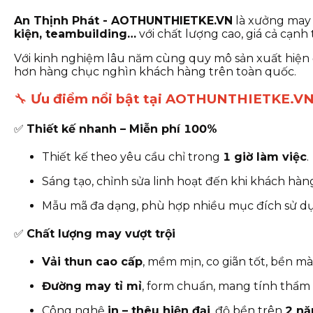
An Thịnh Phát - AOTHUNTHIETKE.VN
là xưởng may 
kiện, teambuilding…
với chất lượng cao, giá cả cạnh
Với kinh nghiệm lâu năm cùng quy mô sản xuất hi
hơn hàng chục nghìn khách hàng trên toàn quốc.
🔧
Ưu điểm nổi bật tại AOTHUNTHIETKE.V
✅
Thiết kế nhanh – Miễn phí 100%
Thiết kế theo yêu cầu chỉ trong
1 giờ làm việc
.
Sáng tạo, chỉnh sửa linh hoạt đến khi khách hàn
Mẫu mã đa dạng, phù hợp nhiều mục đích sử d
✅
Chất lượng may vượt trội
Vải thun cao cấp
, mềm mịn, co giãn tốt, bền mà
Đường may tỉ mỉ
, form chuẩn, mang tính thẩm
Công nghệ
in – thêu hiện đại
, độ bền trên
2 n