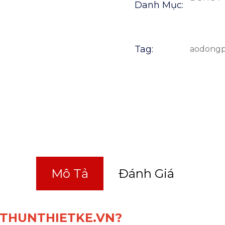
Danh Mục:
Tag:
aodongp
Mô Tả
Đánh Giá
 AOTHUNTHIETKE.VN?