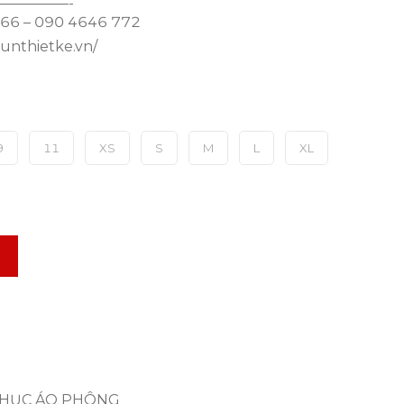
—————-
 766 – 090 4646 772
hunthietke.vn/
9
11
XS
S
M
L
XL
HỤC ÁO PHÔNG