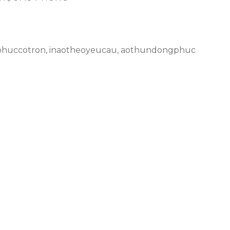
huccotron
,
inaotheoyeucau
,
aothundongphuc