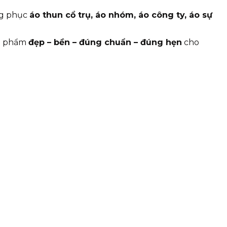
ng phục
áo thun cổ trụ, áo nhóm, áo công ty, áo sự
ản phẩm
đẹp – bền – đúng chuẩn – đúng hẹn
cho