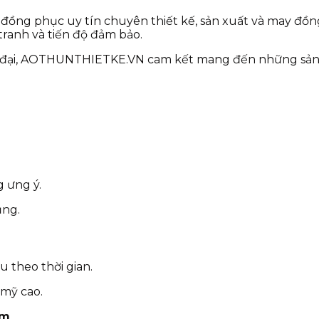
đồng phục uy tín chuyên thiết kế, sản xuất và may đồ
 tranh và tiến độ đảm bảo.
ện đại, AOTHUNTHIETKE.VN cam kết mang đến những s
N
g ưng ý.
ụng.
u theo thời gian.
 mỹ cao.
ăm
.