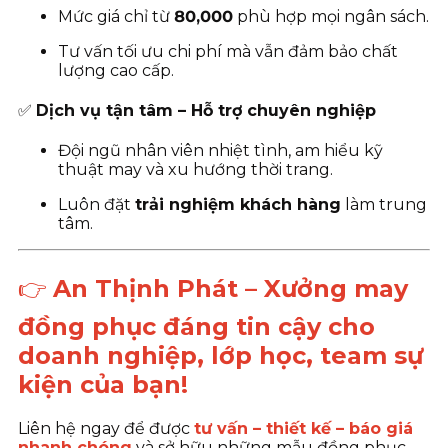
Mức giá chỉ từ
80
,000
phù hợp mọi ngân sách.
Tư vấn tối ưu chi phí mà vẫn đảm bảo chất
lượng cao cấp.
✅
Dịch vụ tận tâm – Hỗ trợ chuyên nghiệp
Đội ngũ nhân viên nhiệt tình, am hiểu kỹ
thuật may và xu hướng thời trang.
Luôn đặt
trải nghiệm khách hàng
làm trung
tâm.
👉
An Thịnh Phát – Xưởng may
đồng phục đáng tin cậy cho
doanh nghiệp, lớp học, team sự
kiện của bạn!
Liên hệ ngay để được
tư vấn – thiết kế – báo giá
nhanh chóng
và sở hữu những mẫu đồng phục