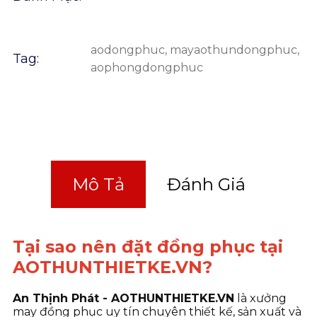
aodongphuc
,
mayaothundongphuc
,
Tag:
aophongdongphuc
Mô Tả
Đánh Giá
Tại sao nên đặt đồng phục tại
AOTHUNTHIETKE.VN?
An Thịnh Phát - AOTHUNTHIETKE.VN
là xưởng
may đồng phục uy tín chuyên thiết kế, sản xuất và