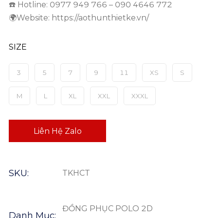
☎️ Hotline: 0977 949 766 – 090 4646 772
🌍Website: https://aothunthietke.vn/
SIZE
3
5
7
9
11
XS
S
M
L
XL
XXL
XXXL
Liên Hệ Zalo
SKU:
TKHCT
ĐỒNG PHỤC POLO 2D
Danh Mục: