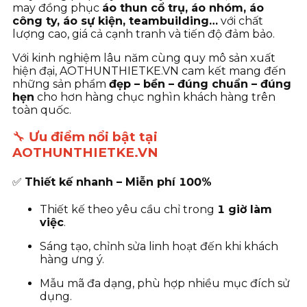
may đồng phục
áo thun cổ trụ, áo nhóm, áo
công ty, áo sự kiện, teambuilding…
với chất
lượng cao, giá cả cạnh tranh và tiến độ đảm bảo.
Với kinh nghiệm lâu năm cùng quy mô sản xuất
hiện đại, AOTHUNTHIETKE.VN cam kết mang đến
những sản phẩm
đẹp – bền – đúng chuẩn – đúng
hẹn
cho hơn hàng chục nghìn khách hàng trên
toàn quốc.
🔧
Ưu điểm nổi bật tại
AOTHUNTHIETKE.VN
✅
Thiết kế nhanh – Miễn phí 100%
Thiết kế theo yêu cầu chỉ trong
1 giờ làm
việc
.
Sáng tạo, chỉnh sửa linh hoạt đến khi khách
hàng ưng ý.
Mẫu mã đa dạng, phù hợp nhiều mục đích sử
dụng.