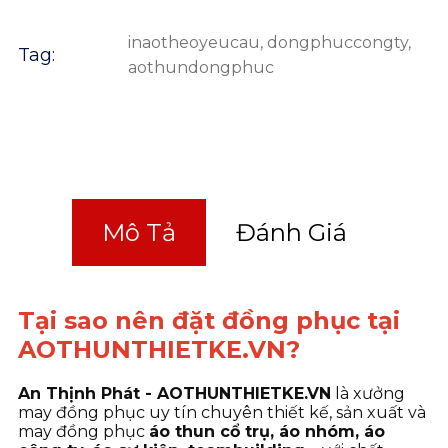
inaotheoyeucau
,
dongphuccongty
,
Tag:
aothundongphuc
Mô Tả
Đánh Giá
Tại sao nên đặt đồng phục tại
AOTHUNTHIETKE.VN?
An Thịnh Phát - AOTHUNTHIETKE.VN
là xưởng
may đồng phục uy tín chuyên thiết kế, sản xuất và
may đồng phục
áo thun cổ trụ, áo nhóm, áo