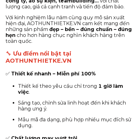
công ty, áo sự kiện, teambuilding…
với chất
lượng cao, giá cả cạnh tranh và tiến độ đảm bảo.
Với kinh nghiệm lâu năm cùng quy mô sản xuất
hiện đại, AOTHUNTHIETKE.VN cam kết mang đến
những sản phẩm
đẹp – bền – đúng chuẩn – đúng
hẹn
cho hơn hàng chục nghìn khách hàng trên
toàn quốc.
🔧
Ưu điểm nổi bật tại
AOTHUNTHIETKE.VN
✅
Thiết kế nhanh – Miễn phí 100%
Thiết kế theo yêu cầu chỉ trong
1 giờ làm
việc
.
Sáng tạo, chỉnh sửa linh hoạt đến khi khách
hàng ưng ý.
Mẫu mã đa dạng, phù hợp nhiều mục đích sử
dụng.
✅
Chất lượng may vượt trội