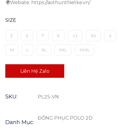
🌍Website: https://aothunthietke.vn/
SIZE
3
5
7
9
11
XS
S
M
L
XL
XXL
XXXL
Liên Hệ Zalo
SKU:
PL2S-VN
ĐỒNG PHỤC POLO 2D
Danh Mục: