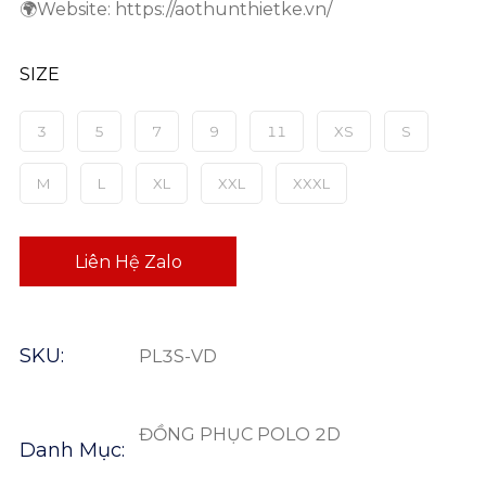
🌍Website: https://aothunthietke.vn/
SIZE
3
5
7
9
11
XS
S
M
L
XL
XXL
XXXL
Liên Hệ Zalo
SKU:
PL3S-VD
ĐỒNG PHỤC POLO 2D
Danh Mục: