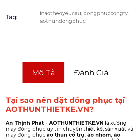
inaotheoyeucau
,
dongphuccongty
,
Tag:
aothundongphuc
Mô Tả
Đánh Giá
Tại sao nên đặt đồng phục tại
AOTHUNTHIETKE.VN?
An Thịnh Phát - AOTHUNTHIETKE.VN
là xưởng
may đồng phục uy tín chuyên thiết kế, sản xuất và
may đồng phục
áo thun cổ trụ, áo nhóm, áo