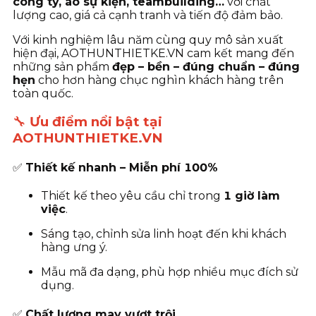
công ty, áo sự kiện, teambuilding…
với chất
lượng cao, giá cả cạnh tranh và tiến độ đảm bảo.
Với kinh nghiệm lâu năm cùng quy mô sản xuất
hiện đại, AOTHUNTHIETKE.VN cam kết mang đến
những sản phẩm
đẹp – bền – đúng chuẩn – đúng
hẹn
cho hơn hàng chục nghìn khách hàng trên
toàn quốc.
🔧
Ưu điểm nổi bật tại
AOTHUNTHIETKE.VN
✅
Thiết kế nhanh – Miễn phí 100%
Thiết kế theo yêu cầu chỉ trong
1 giờ làm
việc
.
Sáng tạo, chỉnh sửa linh hoạt đến khi khách
hàng ưng ý.
Mẫu mã đa dạng, phù hợp nhiều mục đích sử
dụng.
✅
Chất lượng may vượt trội