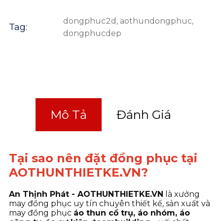
dongphuc2d
,
aothundongphuc
,
Tag:
dongphucdep
Mô Tả
Đánh Giá
Tại sao nên đặt đồng phục tại
AOTHUNTHIETKE.VN?
An Thịnh Phát - AOTHUNTHIETKE.VN
là xưởng
may đồng phục uy tín chuyên thiết kế, sản xuất và
may đồng phục
áo thun cổ trụ, áo nhóm, áo