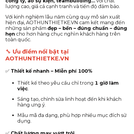
công ty, áo sự kiện, teambuilding…
với chất
lượng cao, giá cả cạnh tranh và tiến độ đảm bảo.
Với kinh nghiệm lâu năm cùng quy mô sản xuất
hiện đại, AOTHUNTHIETKE.VN cam kết mang đến
những sản phẩm
đẹp – bền – đúng chuẩn – đúng
hẹn
cho hơn hàng chục nghìn khách hàng trên
toàn quốc.
🔧
Ưu điểm nổi bật tại
AOTHUNTHIETKE.VN
✅
Thiết kế nhanh – Miễn phí 100%
Thiết kế theo yêu cầu chỉ trong
1 giờ làm
việc
.
Sáng tạo, chỉnh sửa linh hoạt đến khi khách
hàng ưng ý.
Mẫu mã đa dạng, phù hợp nhiều mục đích sử
dụng.
✅
Chất lượng may vượt trội