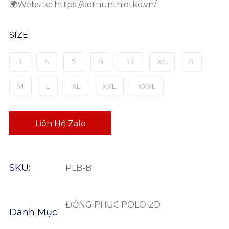
🌍Website: https://aothunthietke.vn/
SIZE
3
5
7
9
11
XS
S
M
L
XL
XXL
XXXL
Liên Hệ Zalo
SKU:
PLB-B
ĐỒNG PHỤC POLO 2D
Danh Mục: