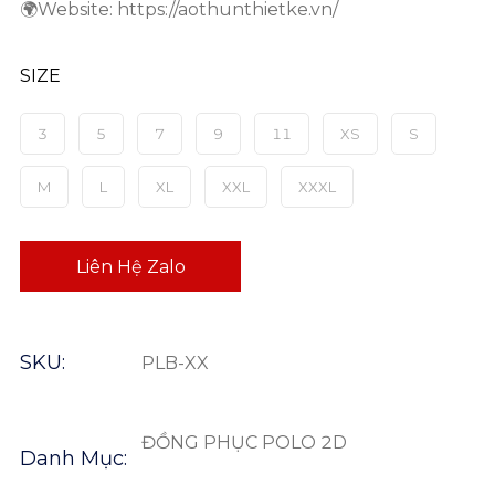
🌍Website: https://aothunthietke.vn/
SIZE
3
5
7
9
11
XS
S
M
L
XL
XXL
XXXL
Liên Hệ Zalo
SKU:
PLB-XX
ĐỒNG PHỤC POLO 2D
Danh Mục: