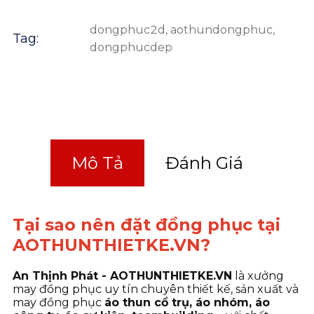
dongphuc2d
,
aothundongphuc
,
Tag:
dongphucdep
Mô Tả
Đánh Giá
Tại sao nên đặt đồng phục tại
AOTHUNTHIETKE.VN?
An Thịnh Phát - AOTHUNTHIETKE.VN
là xưởng
may đồng phục uy tín chuyên thiết kế, sản xuất và
may đồng phục
áo thun cổ trụ, áo nhóm, áo