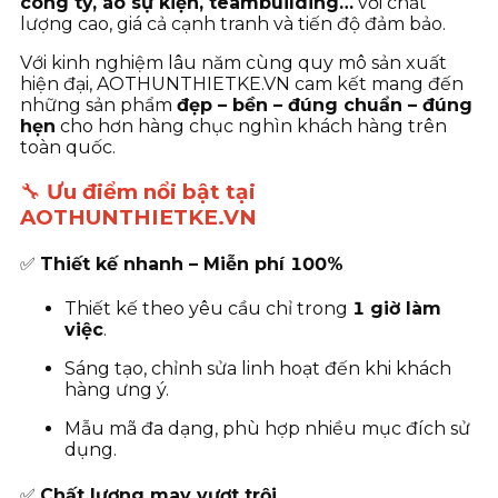
công ty, áo sự kiện, teambuilding…
với chất
lượng cao, giá cả cạnh tranh và tiến độ đảm bảo.
Với kinh nghiệm lâu năm cùng quy mô sản xuất
hiện đại, AOTHUNTHIETKE.VN cam kết mang đến
những sản phẩm
đẹp – bền – đúng chuẩn – đúng
hẹn
cho hơn hàng chục nghìn khách hàng trên
toàn quốc.
🔧
Ưu điểm nổi bật tại
AOTHUNTHIETKE.VN
✅
Thiết kế nhanh – Miễn phí 100%
Thiết kế theo yêu cầu chỉ trong
1 giờ làm
việc
.
Sáng tạo, chỉnh sửa linh hoạt đến khi khách
hàng ưng ý.
Mẫu mã đa dạng, phù hợp nhiều mục đích sử
dụng.
✅
Chất lượng may vượt trội