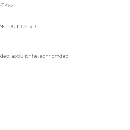
-TK82
NG DU LỊCH 3D
hdep
,
aodulichhe
,
aonhomdep