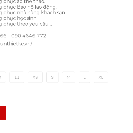
 phục áo thể thao.
g phục Bảo hộ lao động.
g phục nhà hàng khách sạn.
 phục học sinh.
g phục theo yêu cầu…
—————-
 766 – 090 4646 772
hunthietke.vn/
9
11
XS
S
M
L
XL