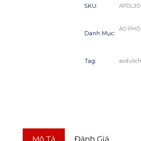
SKU:
APDL3D
ÁO PHÔ
Danh Mục:
Tag:
aodulic
Mô Tả
Đánh Giá