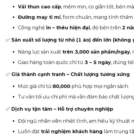
Vải thun cao cấp
, mềm mịn, co giãn tốt, bền mà
Đường may tỉ mỉ
, form chuẩn, mang tính thẩm
Công nghệ
in – thêu hiện đại
, độ bền trên
2 n
✅
Sản xuất số lượng từ nhỏ (1 áo) đến lớn (không 
Năng lực sản xuất
trên 3,000 sản phẩm/ngày
,
Giao hàng toàn quốc chỉ từ
3
– 5 ngày
, đúng ti
✅
Giá thành cạnh tranh – Chất lượng tương xứng
Mức giá chỉ từ
80
,000
phù hợp mọi ngân sách.
Tư vấn tối ưu chi phí mà vẫn đảm bảo chất lượng
✅
Dịch vụ tận tâm – Hỗ trợ chuyên nghiệp
Đội ngũ nhân viên nhiệt tình, am hiểu kỹ thuật 
Luôn đặt
trải nghiệm khách hàng
làm trung t