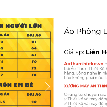
Áo Phông 
Giá sp:
Liên H
Aothunthieke.vn
c
bởi Áo Thun Thiết Kế.
hàng. Công nghệ in hiệ
bảo không phai màu, b
XƯỞNG MAY AN THỊ
Chúng tôi chuyên sâu 
✅Thiết kế và may đồn
✅Thiết kế và may đồng 