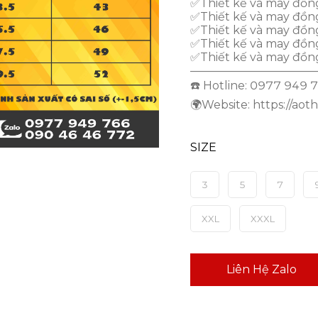
✅Thiết kế và may đồng
✅Thiết kế và may đồn
✅Thiết kế và may đồn
✅Thiết kế và may đồng
✅Thiết kế và may đồn
———————————
☎️ Hotline: 0977 949
🌍Website: https://aot
SIZE
3
5
7
XXL
XXXL
Liên Hệ Zalo