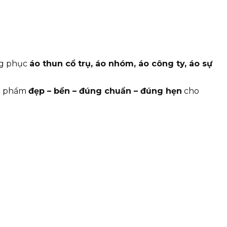
ng phục
áo thun cổ trụ, áo nhóm, áo công ty, áo sự
ản phẩm
đẹp – bền – đúng chuẩn – đúng hẹn
cho