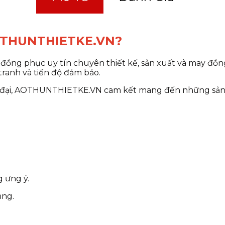
 AOTHUNTHIETKE.VN?
đồng phục uy tín chuyên thiết kế, sản xuất và may đồ
 tranh và tiến độ đảm bảo.
ện đại, AOTHUNTHIETKE.VN cam kết mang đến những s
N
g ưng ý.
ụng.