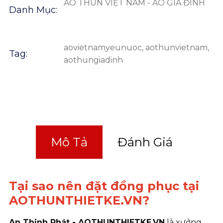
ÁO THUN VIỆT NAM - ÁO GIA ĐÌNH
Danh Mục:
aovietnamyeunuoc
,
aothunvietnam
,
Tag:
aothungiadinh
Mô Tả
Đánh Giá
Tại sao nên đặt đồng phục tại
AOTHUNTHIETKE.VN?
An Thịnh Phát - AOTHUNTHIETKE.VN
là xưởng