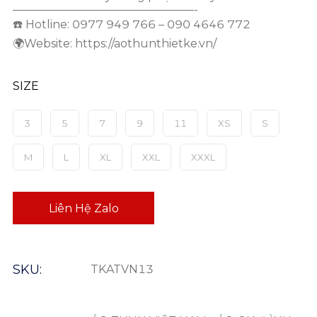
————————————————-
☎️ Hotline: 0977 949 766 – 090 4646 772
🌍Website: https://aothunthietke.vn/
SIZE
3
5
7
9
11
XS
S
M
L
XL
XXL
XXXL
Liên Hệ Zalo
SKU:
TKATVN13