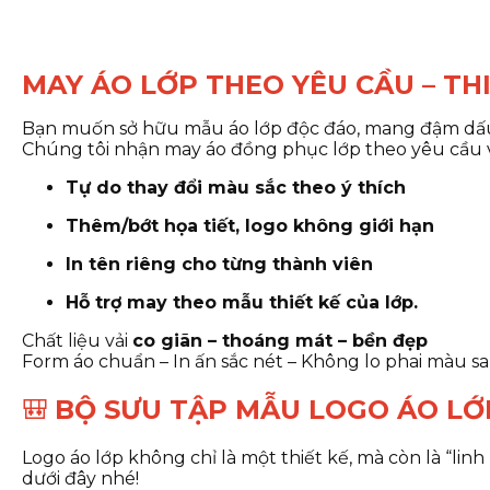
MAY ÁO LỚP THEO YÊU CẦU – TH
Bạn muốn sở hữu mẫu áo lớp độc đáo, mang đậm dấu
Chúng tôi nhận may áo đồng phục lớp theo yêu cầu vớ
Tự do thay đổi màu sắc theo ý thích
Thêm/bớt họa tiết, logo không giới hạn
In tên riêng cho từng thành viên
Hỗ trợ may theo mẫu thiết kế của lớp.
Chất liệu vải
co giãn – thoáng mát – bền đẹp
Form áo chuẩn – In ấn sắc nét – Không lo phai màu sa
🎒
BỘ SƯU TẬP MẪU LOGO ÁO LỚP
Logo áo lớp không chỉ là một thiết kế, mà còn là “lin
dưới đây nhé!