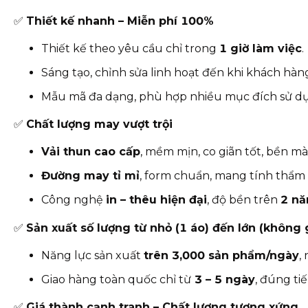
✅
Thiết kế nhanh – Miễn phí 100%
Thiết kế theo yêu cầu chỉ trong
1 giờ làm việc
.
Sáng tạo, chỉnh sửa linh hoạt đến khi khách hàn
Mẫu mã đa dạng, phù hợp nhiều mục đích sử d
✅
Chất lượng may vượt trội
Vải thun cao cấp
, mềm mịn, co giãn tốt, bền mà
Đường may tỉ mỉ
, form chuẩn, mang tính thẩm
Công nghệ
in – thêu hiện đại
, độ bền trên
2 n
✅
Sản xuất số lượng từ nhỏ (1 áo) đến lớn (không 
Năng lực sản xuất
trên 3,000 sản phẩm/ngày
,
Giao hàng toàn quốc chỉ từ
3
– 5 ngày
, đúng ti
✅
Giá thành cạnh tranh – Chất lượng tương xứng