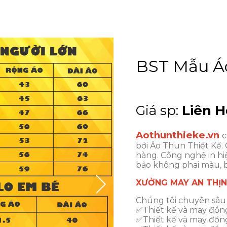
BST Mẫu Á
Giá sp:
Liên H
Aothunthieke.vn
c
bởi Áo Thun Thiết Kế.
hàng. Công nghệ in hiệ
bảo không phai màu, b
XƯỞNG MAY AN THỊ
Chúng tôi chuyên sâu 
✅Thiết kế và may đồn
✅Thiết kế và may đồng 