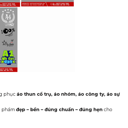
ng phục
áo thun cổ trụ, áo nhóm, áo công ty, áo sự
ản phẩm
đẹp – bền – đúng chuẩn – đúng hẹn
cho