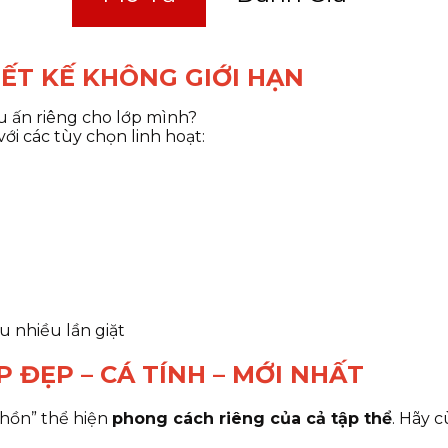
IẾT KẾ KHÔNG GIỚI HẠN
 ấn riêng cho lớp mình?
i các tùy chọn linh hoạt:
u nhiều lần giặt
 ĐẸP – CÁ TÍNH – MỚI NHẤT
h hồn” thể hiện
phong cách riêng của cả tập thể
. Hãy 