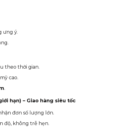
g ưng ý.
ụng.
u theo thời gian.
 mỹ cao.
ăm
.
giới hạn) – Giao hàng siêu tốc
 nhận đơn số lượng lớn.
ến độ, không trễ hẹn.