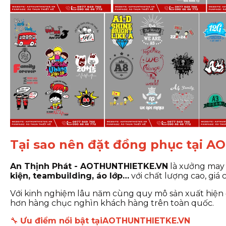
Tại sao nên đặt đồng phục tại
An Thịnh Phát - AOTHUNTHIETKE.VN
là xưởng may 
kiện, teambuilding, áo lớp…
với chất lượng cao, giá 
Với kinh nghiệm lâu năm cùng quy mô sản xuất hi
hơn hàng chục nghìn khách hàng trên toàn quốc.
🔧
Ưu đ
iểm nổi bật tạ
i
A
OTH
UNTHIETKE.VN