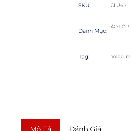
SKU:
CLU67
ÁO LỚP
Danh Mục:
Tag:
aolop
,
m
Mô Tả
Đánh Giá