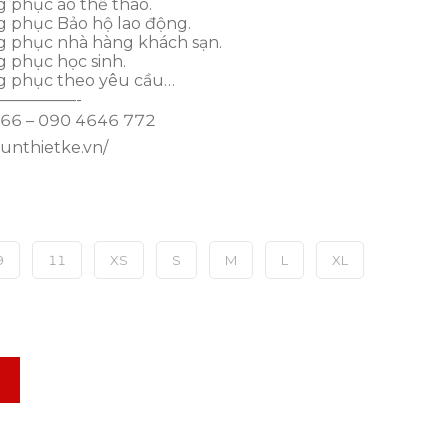
 phục áo thể thao.
g phục Bảo hộ lao động.
g phục nhà hàng khách sạn.
 phục học sinh.
g phục theo yêu cầu…
—————-
 766 – 090 4646 772
hunthietke.vn/
9
11
XS
S
M
L
XL