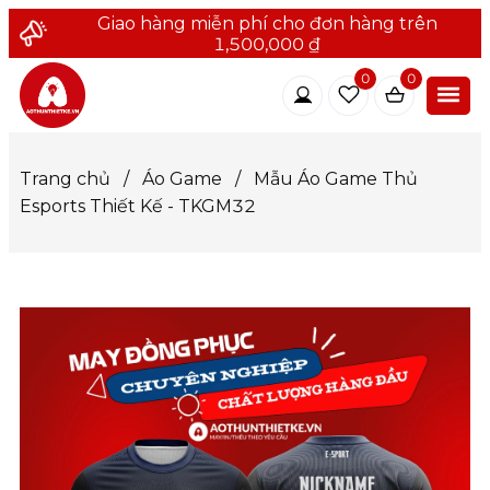
Giao hàng miễn phí cho đơn hàng trên
1,500,000 ₫
0
0
Trang chủ
/
Áo Game
/
Mẫu Áo Game Thủ
Esports Thiết Kế - TKGM32