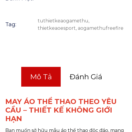
tuthietkeaogamethu
,
Tag:
thietkeaoesport
,
aogamethufreefire
Mô Tả
Đánh Giá
MAY ÁO THỂ THAO THEO YÊU
CẦU – THIẾT KẾ KHÔNG GIỚI
HẠN
Bạn muốn sở hữu mẫu áo thể thao độc đáo, mang