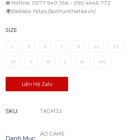
☎️ Hotline: 0977 949 766 – 090 4646 772
🌍Website: https://aothunthietke.vn/
SIZE
1
3
5
7
9
11
13
XS
S
M
L
XL
XXL
Liên Hệ Zalo
SKU:
TKGM32
ÁO GAME
Danh Mục: