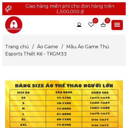
Giao hàng miễn phí cho đơn hàng trên
1,500,000 ₫
0
0
Trang chủ
/
Áo Game
/
Mẫu Áo Game Thủ
Esports Thiết Kế - TKGM33