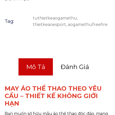
tuthietkeaogamethu
,
Tag:
thietkeaoesport
,
aogamethufreefire
Mô Tả
Đánh Giá
MAY ÁO THỂ THAO THEO YÊU
CẦU – THIẾT KẾ KHÔNG GIỚI
HẠN
Bạn muốn sở hữu mẫu áo thể thao độc đáo, mang