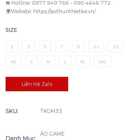
☎️ Hotline: 0977 949 766 – 090 4646 772
🌍Website: https://aothunthietke.vn/
SIZE
1
3
5
7
9
11
13
XS
S
M
L
XL
XXL
Liên Hệ Zalo
SKU:
TKGM33
ÁO GAME
Danh Mục: