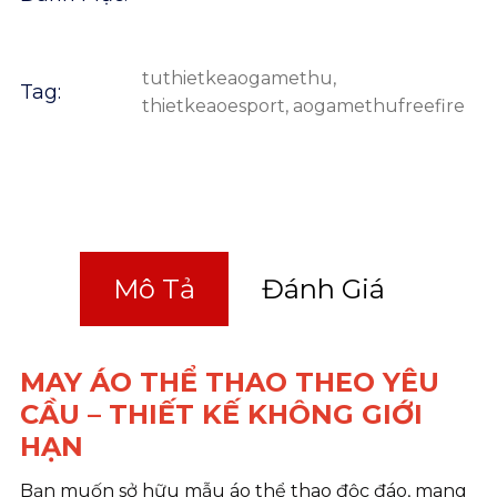
tuthietkeaogamethu
,
Tag:
thietkeaoesport
,
aogamethufreefire
Mô Tả
Đánh Giá
MAY ÁO THỂ THAO THEO YÊU
CẦU – THIẾT KẾ KHÔNG GIỚI
HẠN
Bạn muốn sở hữu mẫu áo thể thao độc đáo, mang