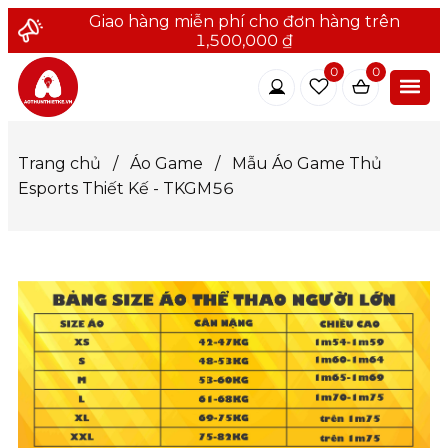
Giao hàng miễn phí cho đơn hàng trên
1,500,000 ₫
0
0
Trang chủ
/
Áo Game
/
Mẫu Áo Game Thủ
Esports Thiết Kế - TKGM56