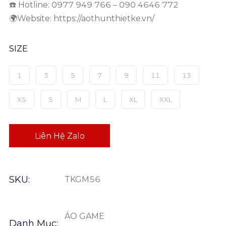
☎️ Hotline: 0977 949 766 – 090 4646 772
🌍Website: https://aothunthietke.vn/
SIZE
1
3
5
7
9
11
13
XS
S
M
L
XL
XXL
Liên Hệ Zalo
SKU:
TKGM56
ÁO GAME
Danh Mục: