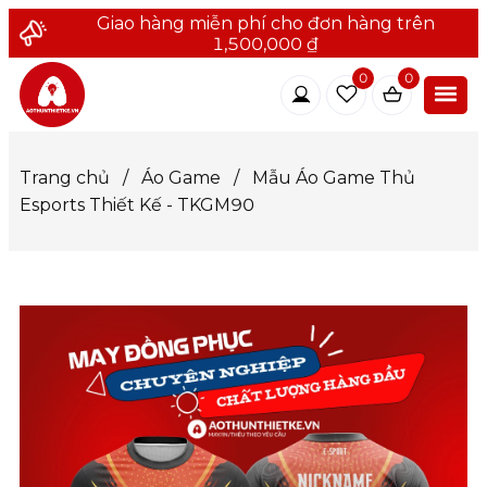
Giao hàng miễn phí cho đơn hàng trên
1,500,000 ₫
0
0
Trang chủ
/
Áo Game
/
Mẫu Áo Game Thủ
Esports Thiết Kế - TKGM90