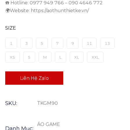
☎️ Hotline: 0977 949 766 – 090 4646 772
🌍Website: https://aothunthietke.vn/
SIZE
1
3
5
7
9
11
13
XS
S
M
L
XL
XXL
Liên Hệ Zalo
SKU:
TKGM90
ÁO GAME
Danh Mục: