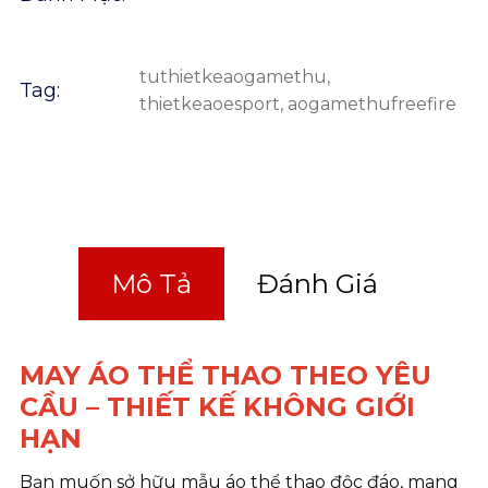
tuthietkeaogamethu
,
Tag:
thietkeaoesport
,
aogamethufreefire
Mô Tả
Đánh Giá
MAY ÁO THỂ THAO THEO YÊU
CẦU – THIẾT KẾ KHÔNG GIỚI
HẠN
Bạn muốn sở hữu mẫu áo thể thao độc đáo, mang