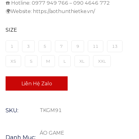
☎️ Hotline: 0977 949 766 – 090 4646 772
🌍Website: https://aothunthietke.vn/
SIZE
1
3
5
7
9
11
13
XS
S
M
L
XL
XXL
Liên Hệ Zalo
SKU:
TKGM91
ÁO GAME
Danh Mục: