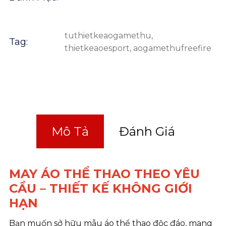
tuthietkeaogamethu
,
Tag:
thietkeaoesport
,
aogamethufreefire
Mô Tả
Đánh Giá
MAY ÁO THỂ THAO THEO YÊU
CẦU – THIẾT KẾ KHÔNG GIỚI
HẠN
Bạn muốn sở hữu mẫu áo thể thao độc đáo, mang