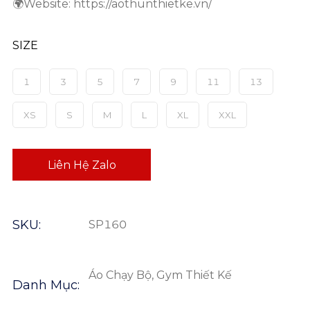
🌍Website: https://aothunthietke.vn/
SIZE
1
3
5
7
9
11
13
XS
S
M
L
XL
XXL
Liên Hệ Zalo
SKU:
SP160
Áo Chạy Bộ, Gym Thiết Kế
Danh Mục: