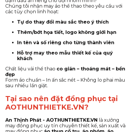
đậm dấu ấn riêng cho đội nhóm mình?
Chúng tôi nhận may áo thể thao theo yêu cầu với
các tùy chọn linh hoạt:
Tự do thay đổi màu sắc theo ý thích
Thêm/bớt họa tiết, logo không giới hạn
In tên và số riêng cho từng thành viên
Hỗ trợ may theo mẫu thiết kế của quý
khách
Chất liệu vải thể thao
co giãn – thoáng mát – bền
đẹp
Form áo chuẩn – In ấn sắc nét – Không lo phai màu
sau nhiều lần giặt.
Tại sao nên đặt đồng phục tại
AOTHUNTHIETKE.VN?
An Thịnh Phát - AOTHUNTHIETKE.VN
là xưởng
may đồng phục uy tín chuyên thiết kế, sản xuất và
may đồng phục
áo thun cổ trụ, áo nhóm, áo