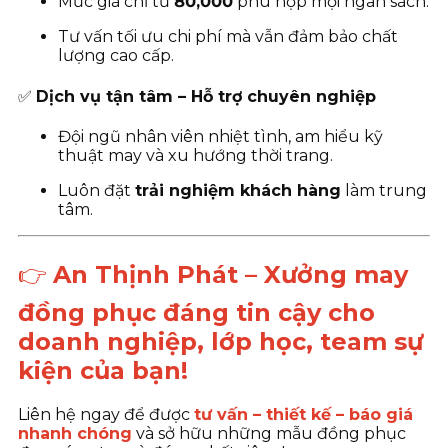
Mức giá chỉ từ
80
,000
phù hợp mọi ngân sách.
Tư vấn tối ưu chi phí mà vẫn đảm bảo chất
lượng cao cấp.
✅
Dịch vụ tận tâm – Hỗ trợ chuyên nghiệp
Đội ngũ nhân viên nhiệt tình, am hiểu kỹ
thuật may và xu hướng thời trang.
Luôn đặt
trải nghiệm khách hàng
làm trung
tâm.
👉
An Thịnh Phát – Xưởng may
đồng phục đáng tin cậy cho
doanh nghiệp, lớp học, team sự
kiện của bạn!
Liên hệ ngay để được
tư vấn – thiết kế – báo giá
nhanh chóng
và sở hữu những mẫu đồng phục