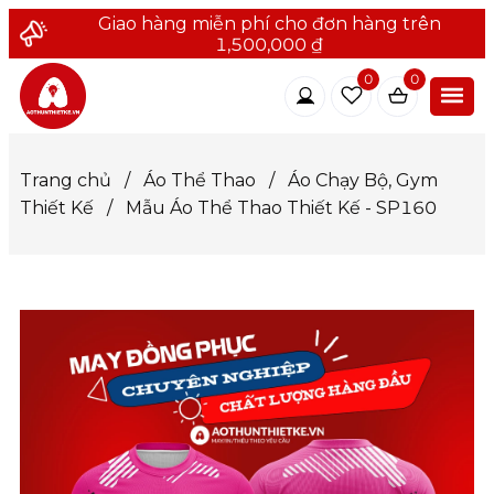
Giao hàng miễn phí cho đơn hàng trên
1,500,000 ₫
0
0
Trang chủ
/
Áo Thể Thao
/
Áo Chạy Bộ, Gym
Thiết Kế
/
Mẫu Áo Thể Thao Thiết Kế - SP160