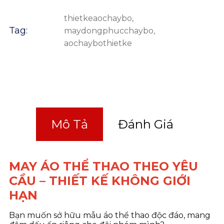
thietkeaochaybo
,
Tag:
maydongphucchaybo
,
aochaybothietke
Mô Tả
Đánh Giá
MAY ÁO THỂ THAO THEO YÊU
CẦU – THIẾT KẾ KHÔNG GIỚI
HẠN
Bạn muốn sở hữu mẫu áo thể thao độc đáo, mang