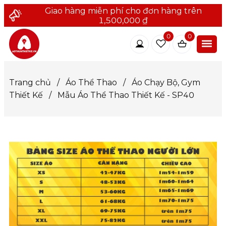
Giao hàng miễn phí cho đơn hàng trên
1,500,000 ₫
0
0
Trang chủ
/
Áo Thể Thao
/
Áo Chạy Bộ, Gym
Thiết Kế
/
Mẫu Áo Thể Thao Thiết Kế - SP40