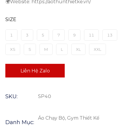
🌍Website: https://aothunthietke.vn/
SIZE
1
3
5
7
9
11
13
XS
S
M
L
XL
XXL
Liên Hệ Zalo
SKU:
SP40
Áo Chạy Bộ, Gym Thiết Kế
Danh Mục: