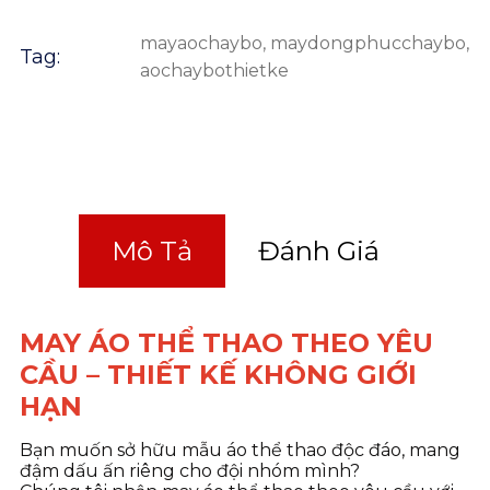
mayaochaybo
,
maydongphucchaybo
,
Tag:
aochaybothietke
Mô Tả
Đánh Giá
MAY ÁO THỂ THAO THEO YÊU
CẦU – THIẾT KẾ KHÔNG GIỚI
HẠN
Bạn muốn sở hữu mẫu áo thể thao độc đáo, mang
đậm dấu ấn riêng cho đội nhóm mình?