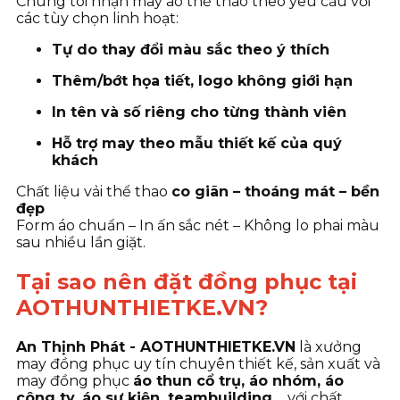
Chúng tôi nhận may áo thể thao theo yêu cầu với
các tùy chọn linh hoạt:
Tự do thay đổi màu sắc theo ý thích
Thêm/bớt họa tiết, logo không giới hạn
In tên và số riêng cho từng thành viên
Hỗ trợ may theo mẫu thiết kế của quý
khách
Chất liệu vải thể thao
co giãn – thoáng mát – bền
đẹp
Form áo chuẩn – In ấn sắc nét – Không lo phai màu
sau nhiều lần giặt.
Tại sao nên đặt đồng phục tại
AOTHUNTHIETKE.VN?
An Thịnh Phát - AOTHUNTHIETKE.VN
là xưởng
may đồng phục uy tín chuyên thiết kế, sản xuất và
may đồng phục
áo thun cổ trụ, áo nhóm, áo
công ty, áo sự kiện, teambuilding…
với chất