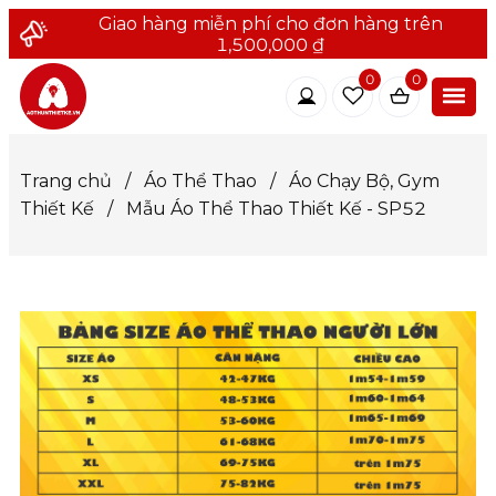
Giao hàng miễn phí cho đơn hàng trên
1,500,000 ₫
0
0
Trang chủ
/
Áo Thể Thao
/
Áo Chạy Bộ, Gym
Thiết Kế
/
Mẫu Áo Thể Thao Thiết Kế - SP52