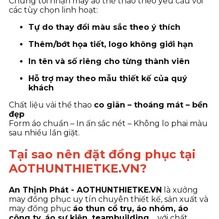
Chúng tôi nhận may áo thể thao theo yêu cầu với
các tùy chọn linh hoạt:
Tự do thay đổi màu sắc theo ý thích
Thêm/bớt họa tiết, logo không giới hạn
In tên và số riêng cho từng thành viên
Hỗ trợ may theo mẫu thiết kế của quý
khách
Chất liệu vải thể thao
co giãn – thoáng mát – bền
đẹp
Form áo chuẩn – In ấn sắc nét – Không lo phai màu
sau nhiều lần giặt.
Tại sao nên đặt đồng phục tại
AOTHUNTHIETKE.VN?
An Thịnh Phát - AOTHUNTHIETKE.VN
là xưởng
may đồng phục uy tín chuyên thiết kế, sản xuất và
may đồng phục
áo thun cổ trụ, áo nhóm, áo
công ty, áo sự kiện, teambuilding…
với chất