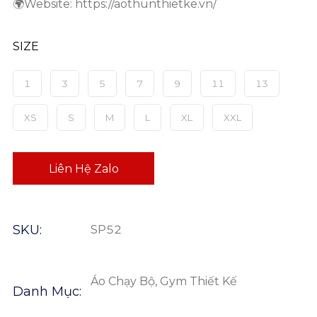
🌍Website: https://aothunthietke.vn/
SIZE
1
3
5
7
9
11
13
XS
S
M
L
XL
XXL
Liên Hệ Zalo
SKU:
SP52
Áo Chạy Bộ, Gym Thiết Kế
Danh Mục: