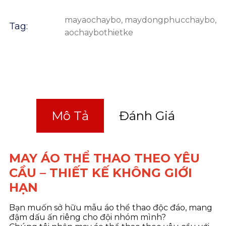
mayaochaybo
,
maydongphucchaybo
,
Tag:
aochaybothietke
Mô Tả
Đánh Giá
MAY ÁO THỂ THAO THEO YÊU
CẦU – THIẾT KẾ KHÔNG GIỚI
HẠN
Bạn muốn sở hữu mẫu áo thể thao độc đáo, mang
đậm dấu ấn riêng cho đội nhóm mình?