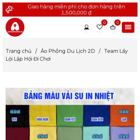
Giao hàng miễn phí cho đơn hàng trên
1,500,000 ₫
0
0
Trang chủ
/
Áo Phông Du Lịch 2D
/
Team Lầy
Lội Lập Hội Đi Chơi