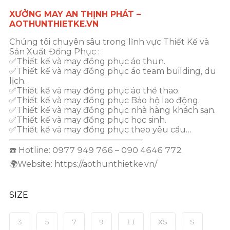
XƯỞNG MAY AN THỊNH PHÁT –
AOTHUNTHIETKE.VN
Chúng tôi chuyên sâu trong lĩnh vực Thiết Kế và
Sản Xuất Đồng Phục :
✅Thiết kế và may đồng phục áo thun.
✅Thiết kế và may đồng phục áo team building, du
lịch.
✅Thiết kế và may đồng phục áo thể thao.
✅Thiết kế và may đồng phục Bảo hộ lao động.
✅Thiết kế và may đồng phục nhà hàng khách sạn.
✅Thiết kế và may đồng phục học sinh.
✅Thiết kế và may đồng phục theo yêu cầu…
————————————————-
☎️ Hotline: 0977 949 766 – 090 4646 772
🌍Website: https://aothunthietke.vn/
SIZE
3
5
7
9
11
XS
S