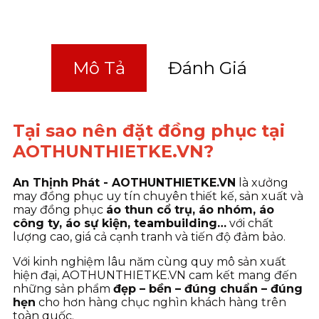
Mô Tả
Đánh Giá
Tại sao nên đặt đồng phục tại
AOTHUNTHIETKE.VN?
An Thịnh Phát - AOTHUNTHIETKE.VN
là xưởng
may đồng phục uy tín chuyên thiết kế, sản xuất và
may đồng phục
áo thun cổ trụ, áo nhóm, áo
công ty, áo sự kiện, teambuilding…
với chất
lượng cao, giá cả cạnh tranh và tiến độ đảm bảo.
Với kinh nghiệm lâu năm cùng quy mô sản xuất
hiện đại, AOTHUNTHIETKE.VN cam kết mang đến
những sản phẩm
đẹp – bền – đúng chuẩn – đúng
hẹn
cho hơn hàng chục nghìn khách hàng trên
toàn quốc.