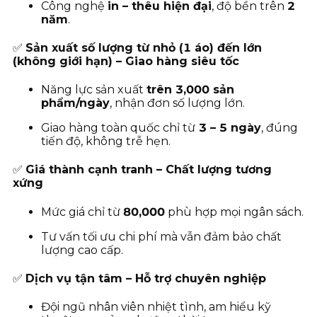
Công nghệ
in – thêu hiện đại
, độ bền trên
2
năm
.
✅
Sản xuất số lượng từ nhỏ (1 áo) đến lớn
(không giới hạn) – Giao hàng siêu tốc
Năng lực sản xuất
trên 3,000 sản
phẩm/ngày
, nhận đơn số lượng lớn.
Giao hàng toàn quốc chỉ từ
3
– 5 ngày
, đúng
tiến độ, không trễ hẹn.
✅
Giá thành cạnh tranh – Chất lượng tương
xứng
Mức giá chỉ từ
80
,000
phù hợp mọi ngân sách.
Tư vấn tối ưu chi phí mà vẫn đảm bảo chất
lượng cao cấp.
✅
Dịch vụ tận tâm – Hỗ trợ chuyên nghiệp
Đội ngũ nhân viên nhiệt tình, am hiểu kỹ