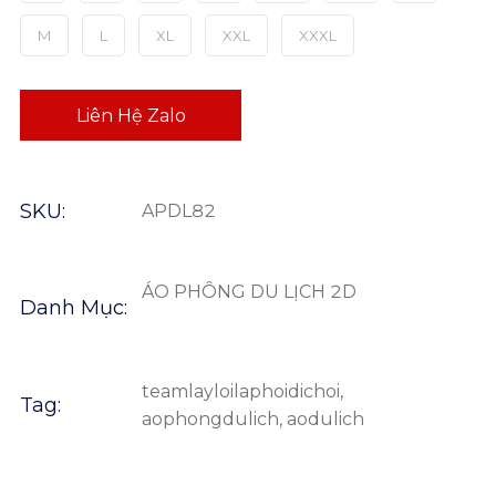
M
L
XL
XXL
XXXL
Liên Hệ Zalo
SKU:
APDL82
ÁO PHÔNG DU LỊCH 2D
Danh Mục:
teamlayloilaphoidichoi
,
Tag:
aophongdulich
,
aodulich