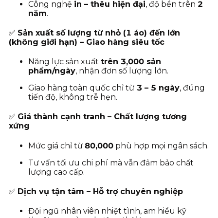
Công nghệ
in – thêu hiện đại
, độ bền trên
2
năm
.
✅
Sản xuất số lượng từ nhỏ (1 áo) đến lớn
(không giới hạn) – Giao hàng siêu tốc
Năng lực sản xuất
trên 3,000 sản
phẩm/ngày
, nhận đơn số lượng lớn.
Giao hàng toàn quốc chỉ từ
3
– 5 ngày
, đúng
tiến độ, không trễ hẹn.
✅
Giá thành cạnh tranh – Chất lượng tương
xứng
Mức giá chỉ từ
80
,000
phù hợp mọi ngân sách.
Tư vấn tối ưu chi phí mà vẫn đảm bảo chất
lượng cao cấp.
✅
Dịch vụ tận tâm – Hỗ trợ chuyên nghiệp
Đội ngũ nhân viên nhiệt tình, am hiểu kỹ