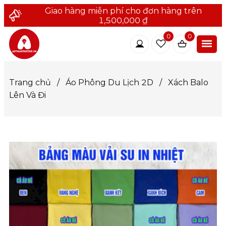
Giao hàng miễn phí cho đơn hàng trên
1,500,000 ₫
0
0
Trang chủ
/
Áo Phông Du Lịch 2D
/
Xách Balo
Lên Và Đi