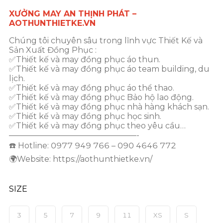
XƯỞNG MAY AN THỊNH PHÁT –
AOTHUNTHIETKE.VN
Chúng tôi chuyên sâu trong lĩnh vực Thiết Kế và
Sản Xuất Đồng Phục :
✅Thiết kế và may đồng phục áo thun.
✅Thiết kế và may đồng phục áo team building, du
lịch.
✅Thiết kế và may đồng phục áo thể thao.
✅Thiết kế và may đồng phục Bảo hộ lao động.
✅Thiết kế và may đồng phục nhà hàng khách sạn.
✅Thiết kế và may đồng phục học sinh.
✅Thiết kế và may đồng phục theo yêu cầu…
————————————————-
☎️ Hotline: 0977 949 766 – 090 4646 772
🌍Website: https://aothunthietke.vn/
SIZE
3
5
7
9
11
XS
S