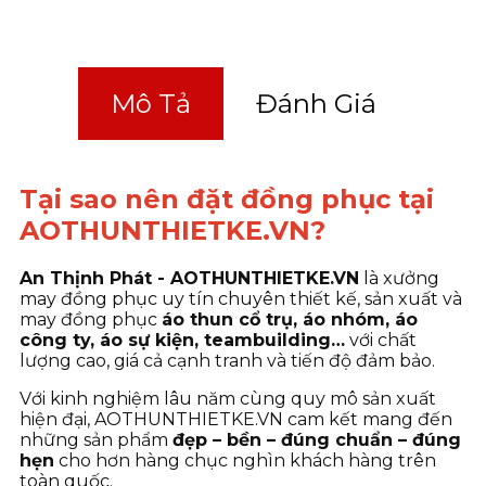
Mô Tả
Đánh Giá
Tại sao nên đặt đồng phục tại
AOTHUNTHIETKE.VN?
An Thịnh Phát - AOTHUNTHIETKE.VN
là xưởng
may đồng phục uy tín chuyên thiết kế, sản xuất và
may đồng phục
áo thun cổ trụ, áo nhóm, áo
công ty, áo sự kiện, teambuilding…
với chất
lượng cao, giá cả cạnh tranh và tiến độ đảm bảo.
Với kinh nghiệm lâu năm cùng quy mô sản xuất
hiện đại, AOTHUNTHIETKE.VN cam kết mang đến
những sản phẩm
đẹp – bền – đúng chuẩn – đúng
hẹn
cho hơn hàng chục nghìn khách hàng trên
toàn quốc.